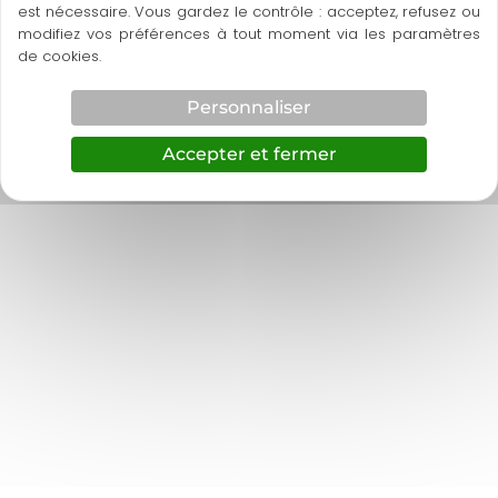
Applicable sur le montant restant à votre charge
est nécessaire. Vous gardez le contrôle : acceptez, refusez ou
modifiez vos préférences à tout moment via les paramètres
après déduction des aides
de cookies.
Plafonné selon la réglementation
Personnaliser
Accepter et fermer