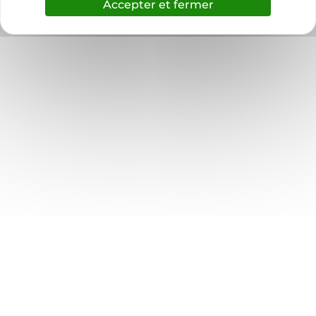
Accepter et fermer